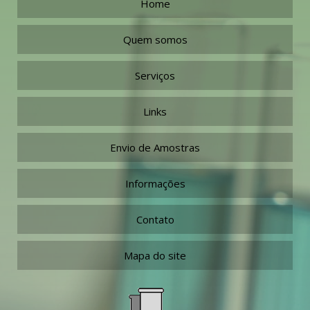
Home
Quem somos
Serviços
Links
Envio de Amostras
Informações
Contato
Mapa do site