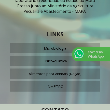
laboratório credenciado do estado do Mato
Grosso junto ao Ministério da Agricultura
Pecuária e Abastecimento - MAPA.
LINKS
Microbiologia
chamar no
WhatsApp
Fisíco-química
Alimentos para Animais (Ração)
INMETRO